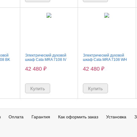
ховой
Электрический духовой
Электрический духовой
08 BK
шкаф Cata MRA 7108 IV
шкаф Cata MRA 7108 WH
42 480
₽
42 480
₽
з
Оплата
Гарантия
Как оформить заказ
Установка
З