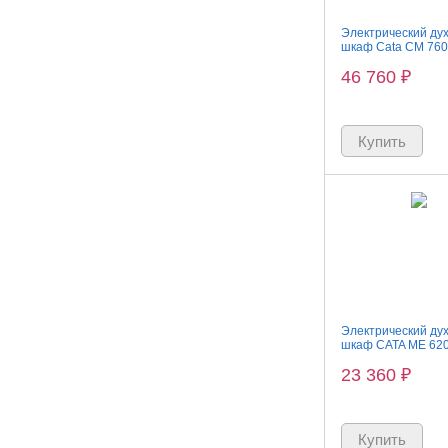
Электрический ду
шкаф Cata CM 76
46 760
₽
Электрический ду
шкаф CATA ME 620
23 360
₽