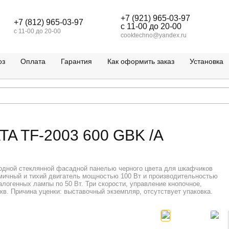
+7 (921) 965-03-97
+7 (812) 965-03-97
c 11-00 до 20-00
c 11-00 до 20-00
cooktechno@yandex.ru
оз
Оплата
Гарантия
Как оформить заказ
Установка
TA TF-2003 600 GBK /A
родной стеклянной фасадной панелью черного цвета для шкафчиков
омичный и тихий двигатель мощностью 100 Вт и производительностью
галогенных лампы по 50 Вт. Три скорости, управление кнопочное,
в. Причина уценки: выставочный экземпляр, отсутствует упаковка.