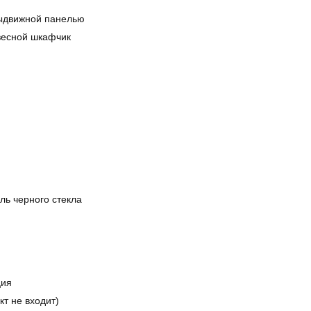
выдвижной панелью
весной шкафчик
ль черного стекла
ция
кт не входит)