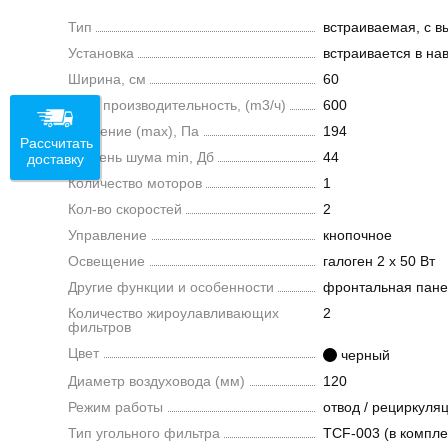
Тип
встраиваемая, с 
Установка
встраивается в на
Ширина, см
60
Max. производительность, (m3/ч)
600
Давление (max), Па
194
Рассчитать
Уровень шума min, Дб
44
доставку
Количество моторов
1
Кол-во скоростей
2
Управление
кнопочное
Освещение
галоген 2 х 50 Вт
Другие функции и особенности
фронтальная пане
Количество жироулавливающих
2
фильтров
Цвет
черный
Диаметр воздуховода (мм)
120
Режим работы
отвод / рециркуля
Тип угольного фильтра
TCF-003 (в компле