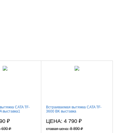
вытяжка CATA TF-
Встраиваемая вытяжка CATA TF-
Встраива
A выставка1
3600 BK выставка
3600 BK
390
₽
ЦЕНА: 4 790
₽
ЦЕНА:
5 690
₽
старая цена: 8 890
₽