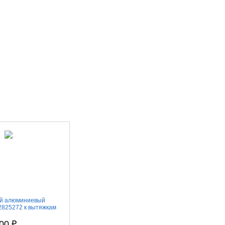
ой алюминиевый
02825272 к вытяжкам
000
₽