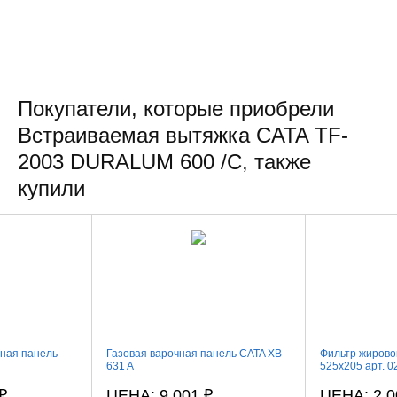
Покупатели, которые приобрели
Встраиваемая вытяжка CATA TF-
2003 DURALUM 600 /C, также
купили
чная панель
Газовая варочная панель CATA XB-
Фильтр жиров
631 A
525x205 арт. 
CATA
₽
ЦЕНА: 9 001
₽
ЦЕНА: 2 