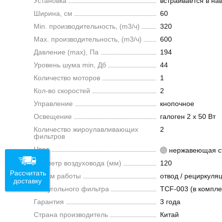
Установка
встраивается в на
Ширина, см
60
Min. производительность, (m3/ч)
320
Max. производительность, (m3/ч)
600
Давление (max), Па
194
Уровень шума min, Дб
44
Количество моторов
1
Кол-во скоростей
2
Управление
кнопочное
Освещение
галоген 2 х 50 Вт
Количество жироулавливающих
2
фильтров
Цвет
нержавеющая с
Диаметр воздуховода (мм)
120
Рассчитать
Режим работы
отвод / рециркуля
доставку
Тип угольного фильтра
TCF-003 (в компле
Гарантия
3 года
Страна производитель
Китай