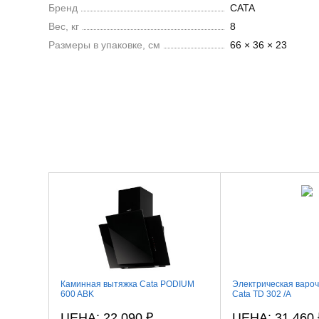
Бренд
CATA
Вес, кг
8
Размеры в упаковке, см
66 × 36 × 23
Каминная вытяжка Cata PODIUM
Электрическая варо
600 ABK
Cata TD 302 /A
ЦЕНА: 22 090
₽
ЦЕНА: 31 460