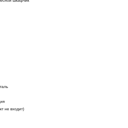
весной шкафчик
таль
ция
кт не входит)